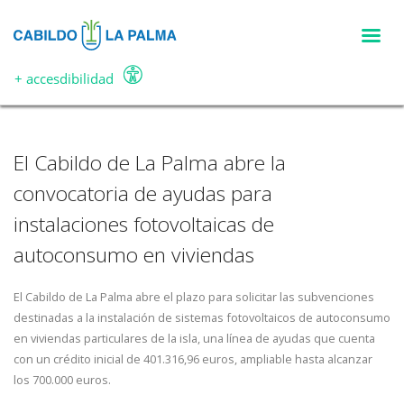
Acciones relacionada con el
Pasar
al
ODS 9: Industria, innovación
contenido
principal
+ accesdibilidad
e infraestructura
El Cabildo de La Palma abre la
convocatoria de ayudas para
instalaciones fotovoltaicas de
autoconsumo en viviendas
El Cabildo de La Palma abre el plazo para solicitar las subvenciones
destinadas a la instalación de sistemas fotovoltaicos de autoconsumo
en viviendas particulares de la isla, una línea de ayudas que cuenta
con un crédito inicial de 401.316,96 euros, ampliable hasta alcanzar
los 700.000 euros.