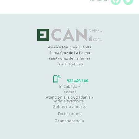
Facebo
T
Avenida Marítima 3. 38700
Santa Cruz de La Palma
(Santa Cruz de Tenerife)
ISLAS CANARIAS
922 423 100
El Cabildo
Main
Temas
Atención a la ciudadanía
navigation
Sede electrónica
Gobierno abierto
Direcciones
Transparencia