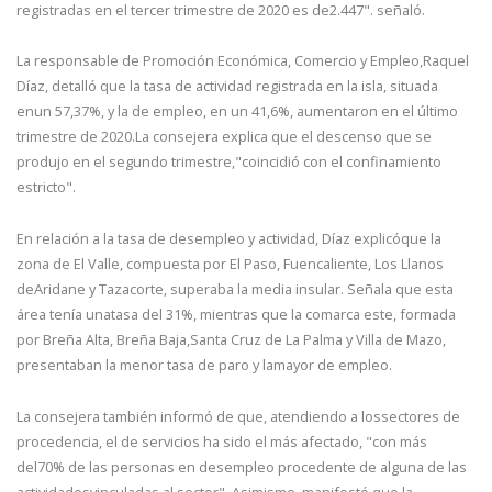
registradas en el tercer trimestre de 2020 es de2.447". señaló.
La responsable de Promoción Económica, Comercio y Empleo,Raquel
Díaz, detalló que la tasa de actividad registrada en la isla, situada
enun 57,37%, y la de empleo, en un 41,6%, aumentaron en el último
trimestre de 2020.La consejera explica que el descenso que se
produjo en el segundo trimestre,"coincidió con el confinamiento
estricto".
En relación a la tasa de desempleo y actividad, Díaz explicóque la
zona de El Valle, compuesta por El Paso, Fuencaliente, Los Llanos
deAridane y Tazacorte, superaba la media insular. Señala que esta
área tenía unatasa del 31%, mientras que la comarca este, formada
por Breña Alta, Breña Baja,Santa Cruz de La Palma y Villa de Mazo,
presentaban la menor tasa de paro y lamayor de empleo.
La consejera también informó de que, atendiendo a lossectores de
procedencia, el de servicios ha sido el más afectado, "con más
del70% de las personas en desempleo procedente de alguna de las
actividadesvinculadas al sector". Asimismo, manifestó que la