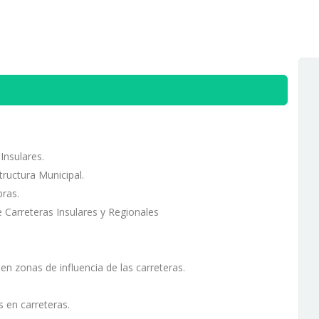
Archivo insular
Objetivos de
Desarrollo Sostenible
Sala de prensa
Insulares.
tructura Municipal.
bras.
 Carreteras Insulares y Regionales
en zonas de influencia de las carreteras.
 en carreteras.