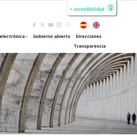
+ accesdibilidad
electrónica
Gobierno abierto
Direcciones
Transparencia
de electrónica
erta pública de
mpleo