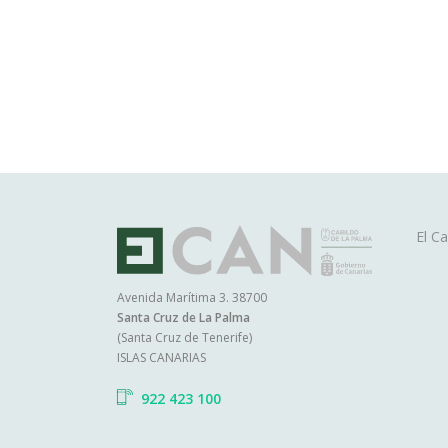
Ma
El Ca
na
Avenida Marítima 3. 38700
Santa Cruz de La Palma
P
(Santa Cruz de Tenerife)
ISLAS CANARIAS
S
922 423 100
I
A
O
S