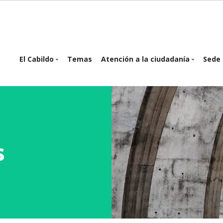
in
El Cabildo
Temas
Atención a la ciudadanía
Sede 
igation
Organigrama
Atención presencial
Se
Planes y Programas
Atención telemática
Of
e
Proyectos e
Cita Previa
inversiones
Buzón Ciudadanos
s
Reglamentos y
Ordenanzas
Sesiones del Pleno
Consejo de Gobierno
Identidad corporativa