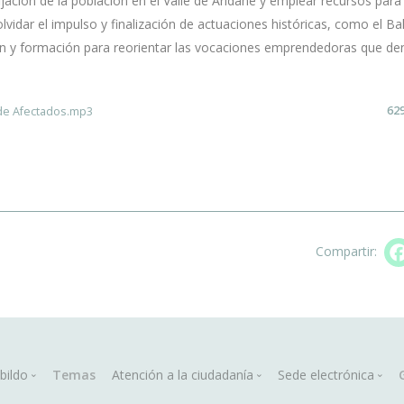
ijación de la población en el Valle de Aridane y emplear recursos para
idar el impulso y finalización de actuaciones históricas, como el Ba
ón y formación para reorientar las vocaciones emprendedoras que de
62
de Afectados.mp3
Compartir:
in
bildo
Temas
Atención a la ciudadanía
Sede electrónica