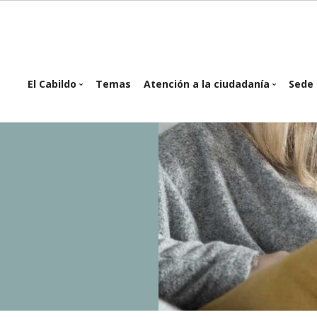
in
El Cabildo
Temas
Atención a la ciudadanía
Sede 
igation
Organigrama
Atención presencial
Se
Planes y Programas
Atención telemática
Of
e
Proyectos e
Cita Previa
inversiones
Buzón Ciudadanos
Reglamentos y
Ordenanzas
Sesiones del Pleno
Consejo de Gobierno
Identidad corporativa