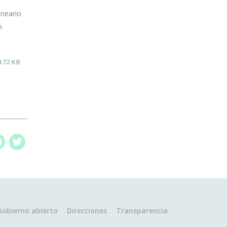
lneario
n
9.72 KB
Facebook
Twitter
Gobierno abierto
Direcciones
Transparencia