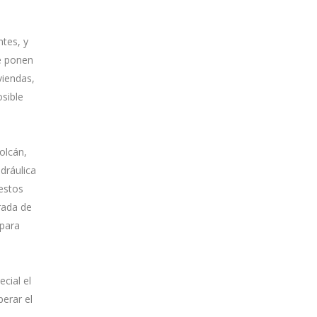
ntes, y
se ponen
viendas,
osible
olcán,
dráulica
 estos
rada de
 para
cial el
perar el