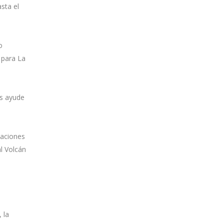
sta el
o
 para La
os ayude
iaciones
l Volcán
 la