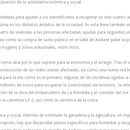
tivación de la actividad económica y social.
medidas para ayudar a los damnificados a recuperar su vida cuanto a
oma en los distintos ámbitos de la sociedad. En esta línea también 
rto de viviendas a las personas afectadas; ayudas para segundas vi
sí como la compra de suelo público en el Valle de Aridane paliar la p
 hogares y zonas industriales, entre otros.
n tema vital por lo que supone para la economía y el arraigo. Tras el v
construcción de las redes viarias afectadas; así como una nueva red hi
para la isla como es el primario. Algunas de las iniciativas ligadas a
llones de euros para recuperar la conectividad vía terrestre, la reti
ción de la obra del embarcadero de La Bombilla y el corredor del Sur
la carretera LP-2, así como la carretera de la costa.
a y social. Además de estimular la ganadería y la agricultura, en espe
erupción, hay que desarrollar planes específicos para fomentar y recu