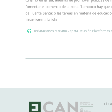
turismo en la isla, además de promover políticas de f
fomentar el comercio de la zona. Tampoco hay que olv
de Fuente Santa; o las tareas en materia de educaci
dinamismo a la Isla.
Declaraciones Mariano Zapata Reunión Plataformas 
Ma
El Ca