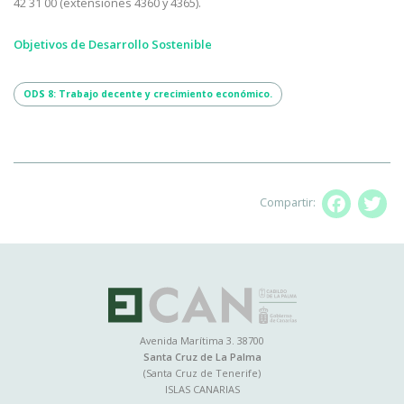
42 31 00 (extensiones 4360 y 4365).
Objetivos de Desarrollo Sostenible
ODS 8: Trabajo decente y crecimiento económico.
Compartir:
Facebo
T
Avenida Marítima 3. 38700
Santa Cruz de La Palma
(Santa Cruz de Tenerife)
ISLAS CANARIAS