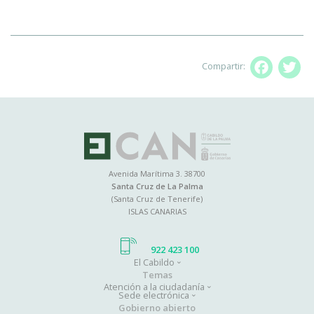
Compartir:
Facebo
T
Avenida Marítima 3. 38700
Santa Cruz de La Palma
(Santa Cruz de Tenerife)
ISLAS CANARIAS
922 423 100
El Cabildo
Main
Temas
Atención a la ciudadanía
navigation
Sede electrónica
Gobierno abierto