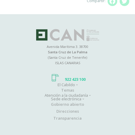
Compartir:
Facebo
T
Avenida Marítima 3. 38700
Santa Cruz de La Palma
(Santa Cruz de Tenerife)
ISLAS CANARIAS
922 423 100
El Cabildo
Main
Temas
Atención a la ciudadanía
navigation
Sede electrónica
Gobierno abierto
Direcciones
Transparencia