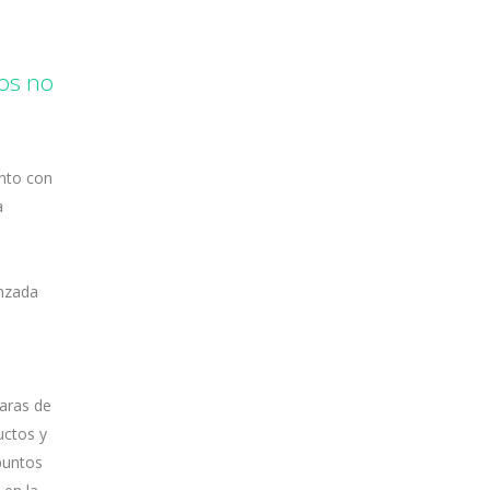
tos no
unto con
a
anzada
maras de
uctos y
 puntos