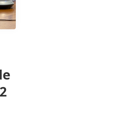
de
O2