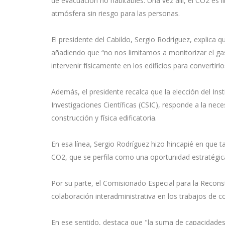
de evacuación no habitables. Una vez allí, el CO2 es l
atmósfera sin riesgo para las personas.
El presidente del Cabildo, Sergio Rodríguez, explica 
añadiendo que “no nos limitamos a monitorizar el gas
intervenir físicamente en los edificios para convertir
Además, el presidente recalca que la elección del Ins
Investigaciones Científicas (CSIC), responde a la nec
construcción y física edificatoria.
En esa línea, Sergio Rodríguez hizo hincapié en que 
CO2, que se perfila como una oportunidad estratégic
Por su parte, el Comisionado Especial para la Recons
colaboración interadministrativa en los trabajos de 
En ese sentido, destaca que "la suma de capacidades