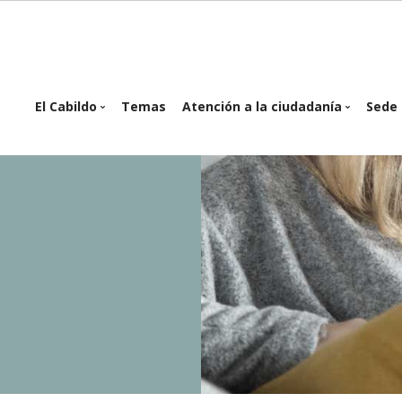
in
El Cabildo
Temas
Atención a la ciudadanía
Sede 
igation
Organigrama
Atención presencial
Se
Planes y Programas
Atención telemática
Of
e
Proyectos e
Cita Previa
inversiones
Buzón Ciudadanos
Reglamentos y
Ordenanzas
Sesiones del Pleno
Consejo de Gobierno
Identidad corporativa