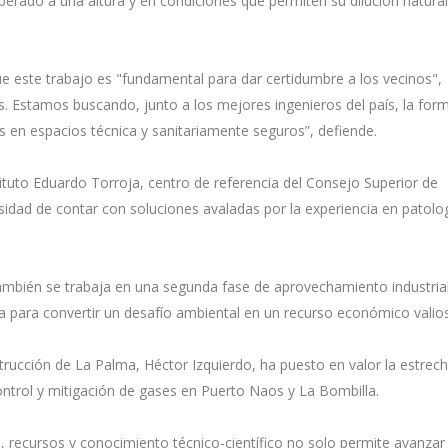
iberado a una altura y en condiciones que permiten su dilución natural
que este trabajo es "fundamental para dar certidumbre a los vecinos",
. Estamos buscando, junto a los mejores ingenieros del país, la for
los en espacios técnica y sanitariamente seguros”, defiende.
tituto Eduardo Torroja, centro de referencia del Consejo Superior de
esidad de contar con soluciones avaladas por la experiencia en patolog
también se trabaja en una segunda fase de aprovechamiento industrial
a para convertir un desafío ambiental en un recurso económico valio
trucción de La Palma, Héctor Izquierdo, ha puesto en valor la estrec
control y mitigación de gases en Puerto Naos y La Bombilla.
, recursos y conocimiento técnico-científico no solo permite avanzar