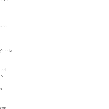
 en la
ma de
ía de la
 del
so.
ha
 con