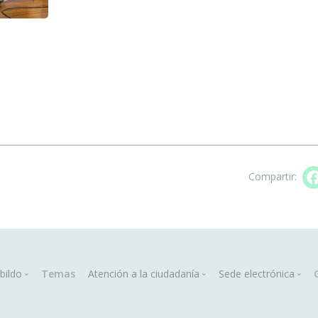
Compartir:
in
bildo
Temas
Atención a la ciudadanía
Sede electrónica
vigation
Organigrama
Atención presencial
Sede electrónica