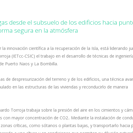
gas desde el subsuelo de los edificios hacia pun
forma segura en la atmósfera
a innovación científica a la recuperación de la Isla, está liderando j
rroja (IETcc-CSIC) el trabajo en el desarrollo de técnicas de ingenierí
 de Puerto Naos y La Bombilla.
s de despresurización del terreno y de los edificios, una técnica av
lado en las estructuras de las viviendas y reconducirlo de manera
uardo Torroja trabaja sobre la presión del aire en los cimientos y cá
ores con mayor concentración de CO2.. Mediante la instalación de cond
as zonas críticas, como sótanos o plantas bajas, y transportarlo hacia