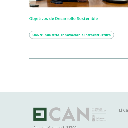
Objetivos de Desarrollo Sostenible
ODS 9: Industria, innovación e infraestructura
Ma
El Ca
na
Avenida Marítima 3. 38700