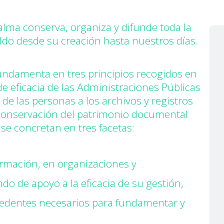
Insular archive
Sustainable
Palma conserva, organiza y difunde toda la
development
do desde su creación hasta nuestros días.
Press room
 fundamenta en tres principios recogidos en
 de eficacia de las Administraciones Públicas
 de las personas a los archivos y registros
la conservación del patrimonio documental
s se concretan en tres facetas:
rmación, en organizaciones y
ndo de apoyo a la eficacia de su gestión,
cedentes necesarios para fundamentar y