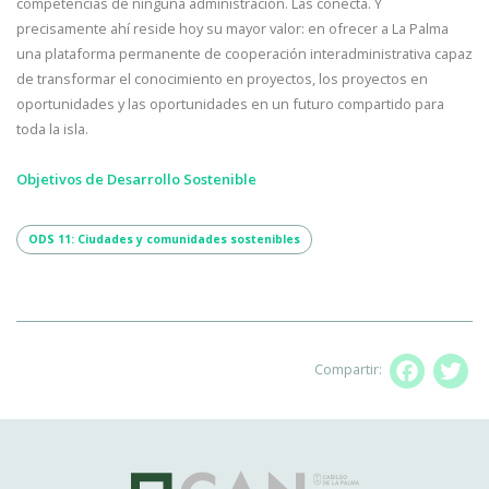
competencias de ninguna administración. Las conecta. Y
precisamente ahí reside hoy su mayor valor: en ofrecer a La Palma
una plataforma permanente de cooperación interadministrativa capaz
de transformar el conocimiento en proyectos, los proyectos en
oportunidades y las oportunidades en un futuro compartido para
toda la isla.
Objetivos de Desarrollo Sostenible
ODS 11: Ciudades y comunidades sostenibles
Compartir:
Facebo
T