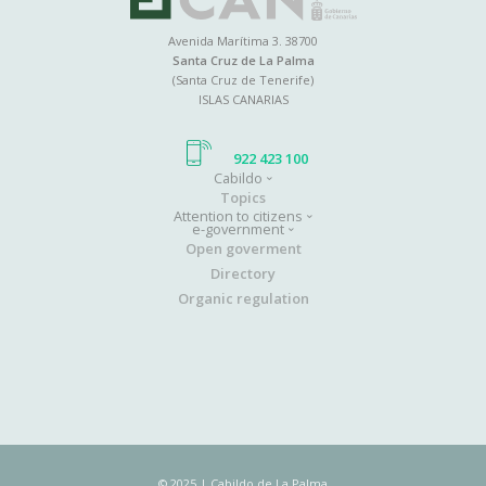
Avenida Marítima 3. 38700
Santa Cruz de La Palma
(Santa Cruz de Tenerife)
ISLAS CANARIAS
922 423 100
Cabildo
Main
Topics
Attention to citizens
navigation
e-government
Open goverment
Directory
Organic regulation
© 2025 | Cabildo de La Palma